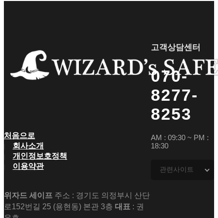
고객상담센터
070-
8277-
8253
처음으로
AM : 09:30 ~ PM :
회사소개
18:30
개인정보호정책
이용약관
관련사이트
위자드 세이프
주소 : 경기도 의정부시 산단
로152번길 25 (용현동) 본관 3층
대표
: 권
윤호